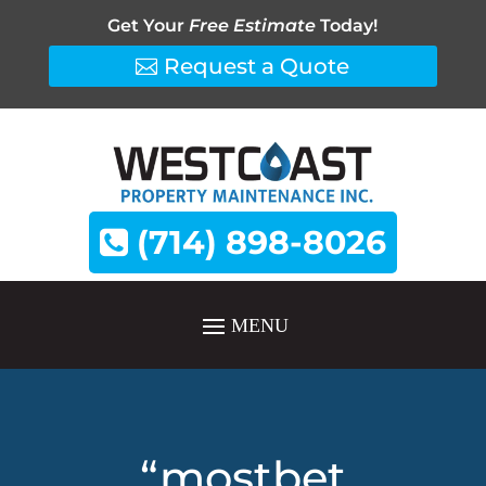
Get Your
Free Estimate
Today!
Request a Quote
(714) 898-8026
“mostbet