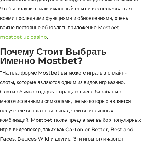
Чтобы получить максимальный опыт и воспользоваться
всеми последними функциями и обновлениями, очень
важно постоянно обновлять приложение Mostbet
mostbet uz casino
.
Почему Стоит Выбрать
Именно Mostbet?
“На платформе Mostbet вы можете играть в онлайн-
слоты, которые являются одним из видов игр казино.
Слоты обычно содержат вращающиеся барабаны с
многочисленными символами, целью которых является
получение выплат при выпадении выигрышных
комбинаций. Mostbet также предлагает выбор популярных
игр в видеопокер, таких как Carton or Better, Best and
Faces, Deuces Wild и другие. Эти игры отличаются