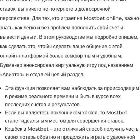
ставок, вы ничего не потеряете в долгосрочной
перспективе. Для тех, кто играет на Mostbet online, важно
знать, как легко и без проблем пополнить свой счет и
вывести деньги. В этом руководстве мы подробно опишем,
как сделать это, чтобы сделать ваше общение с этой
онлайн-платформой более комфортным и удобным.
Букмекер анонсировал виртуальную игру под названием
«Авиатор» и отдал ей целый раздел.
Эта функция позволяет вам наблюдать за происходящим
в режиме реального времени и быть в курсе всех
последних счетов и результатов.
Если вы являетесь поклонником хоккея, то Mostbet
станет идеальным местом для совершения ставок.
Кэшбек в Mostbet – это отличный способ получить часть
своих потерь обратно и продолжить играть с удвоенной