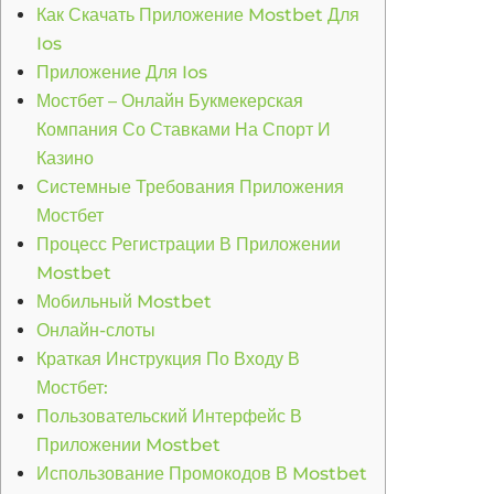
Как Скачать Приложение Mostbet Для
Ios
Приложение Для Ios
Мостбет – Онлайн Букмекерская
Компания Со Ставками На Спорт И
Казино
Системные Требования Приложения
Мостбет
Процесс Регистрации В Приложении
Mostbet
Мобильный Mostbet
Онлайн-слоты
Краткая Инструкция По Входу В
Мостбет:
Пользовательский Интерфейс В
Приложении Mostbet
Использование Промокодов В Mostbet