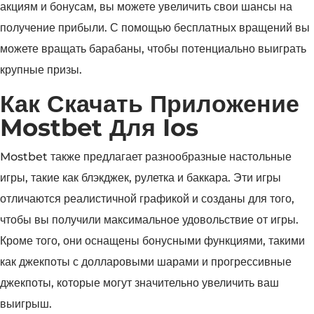
акциям и бонусам, вы можете увеличить свои шансы на
получение прибыли. С помощью бесплатных вращений вы
можете вращать барабаны, чтобы потенциально выиграть
крупные призы.
Как Скачать Приложение
Mostbet Для Ios
Mostbet также предлагает разнообразные настольные
игры, такие как блэкджек, рулетка и баккара. Эти игры
отличаются реалистичной графикой и созданы для того,
чтобы вы получили максимальное удовольствие от игры.
Кроме того, они оснащены бонусными функциями, такими
как джекпоты с долларовыми шарами и прогрессивные
джекпоты, которые могут значительно увеличить ваш
выигрыш.