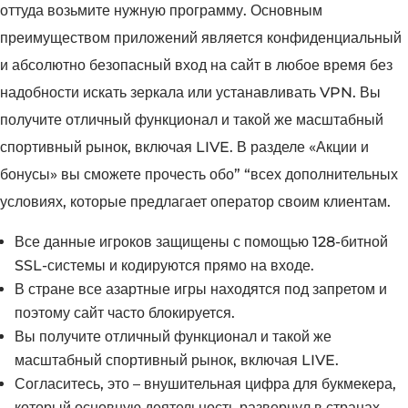
оттуда возьмите нужную программу. Основным
преимуществом приложений является конфиденциальный
и абсолютно безопасный вход на сайт в любое время без
надобности искать зеркала или устанавливать VPN. Вы
получите отличный функционал и такой же масштабный
спортивный рынок, включая LIVE. В разделе «Акции и
бонусы» вы сможете прочесть обо” “всех дополнительных
условиях, которые предлагает оператор своим клиентам.
Все данные игроков защищены с помощью 128-битной
SSL-системы и кодируются прямо на входе.
В стране все азартные игры находятся под запретом и
поэтому сайт часто блокируется.
Вы получите отличный функционал и такой же
масштабный спортивный рынок, включая LIVE.
Согласитесь, это – внушительная цифра для букмекера,
который основную деятельность развернул в странах