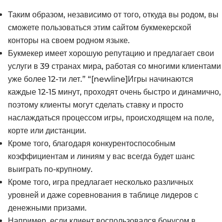
Таким образом, независимо от того, откуда вы родом, вы
сможете пользоваться этим сайтом букмекерской
конторы на своем родном языке.
Букмекер имеет хорошую репутацию и предлагает свои
услуги в 39 странах мира, работая со многими клиентами
уже более 12-ти лет.” “[newline]Игры начинаются
каждые 12-15 минут, проходят очень быстро и динамично,
поэтому клиенты могут сделать ставку и просто
наслаждаться процессом игры, происходящем на поле,
корте или дистанции.
Кроме того, благодаря конкурентоспособным
коэффициентам и линиям у вас всегда будет шанс
выиграть по-крупному.
Кроме того, игра предлагает несколько различных
уровней и даже соревнования в таблице лидеров с
денежными призами.
Например, если клиент воспользовался бонусом в