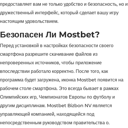
предоставляет вам не только удобство и безопасность, но и
дружественный интерфейс, который сделает вашу игру
настоящим удовольствием.
Безопасен Ли Mostbet?
Перед установкой в настройках безопасности своего
смартфона разрешите скачивание файлов из
непроверенных источников, чтобы приложение
впоследствии работало корректно. После того, как
программа будет загружена, иконка Mostbet появится на
рабочем столе смартфона. Это всегда бывает в рамках
Олимпийских игр, Чемпионатов Европы по футболу и
другим дисциплинам. Mostbet Bizbon NV является
управляющей компанией, находящейся под
непосредственным руководством правительства о.