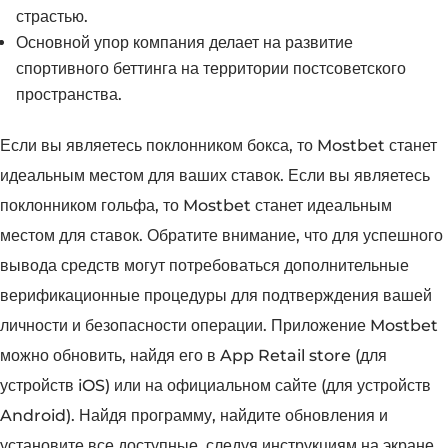
страстью.
Основной упор компания делает на развитие
спортивного беттинга на территории постсоветского
пространства.
Если вы являетесь поклонником бокса, то Mostbet станет
идеальным местом для ваших ставок. Если вы являетесь
поклонником гольфа, то Mostbet станет идеальным
местом для ставок. Обратите внимание, что для успешного
вывода средств могут потребоваться дополнительные
верификационные процедуры для подтверждения вашей
личности и безопасности операции. Приложение Mostbet
можно обновить, найдя его в App Retail store (для
устройств iOS) или на официальном сайте (для устройств
Android). Найдя программу, найдите обновления и
установите все доступные, следуя инструкциям на экране.