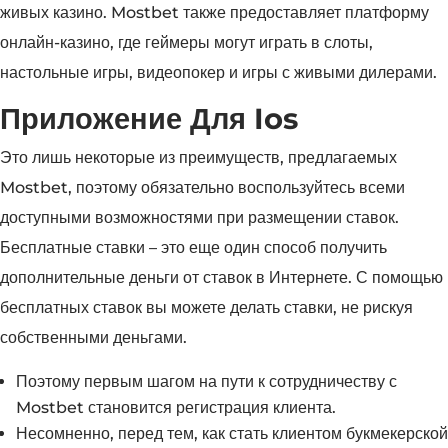
живых казино. Mostbet также предоставляет платформу
онлайн-казино, где геймеры могут играть в слоты,
настольные игры, видеопокер и игры с живыми дилерами.
Приложение Для Ios
Это лишь некоторые из преимуществ, предлагаемых
Mostbet, поэтому обязательно воспользуйтесь всеми
доступными возможностями при размещении ставок.
Бесплатные ставки – это еще один способ получить
дополнительные деньги от ставок в Интернете. С помощью
бесплатных ставок вы можете делать ставки, не рискуя
собственными деньгами.
Поэтому первым шагом на пути к сотрудничеству с
Mostbet становится регистрация клиента.
Несомненно, перед тем, как стать клиентом букмекерской