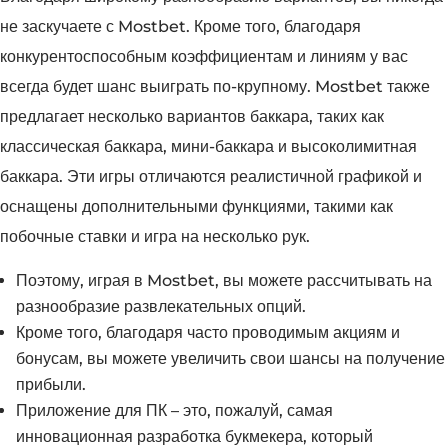
не заскучаете с Mostbet. Кроме того, благодаря
конкурентоспособным коэффициентам и линиям у вас
всегда будет шанс выиграть по-крупному. Mostbet также
предлагает несколько вариантов баккара, таких как
классическая баккара, мини-баккара и высоколимитная
баккара. Эти игры отличаются реалистичной графикой и
оснащены дополнительными функциями, такими как
побочные ставки и игра на несколько рук.
Поэтому, играя в Mostbet, вы можете рассчитывать на
разнообразие развлекательных опций.
Кроме того, благодаря часто проводимым акциям и
бонусам, вы можете увеличить свои шансы на получение
прибыли.
Приложение для ПК – это, пожалуй, самая
инновационная разработка букмекера, который