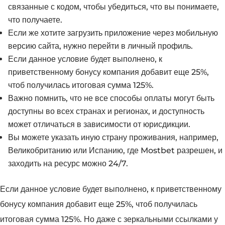
связанные с кодом, чтобы убедиться, что вы понимаете,
что получаете.
Если же хотите загрузить приложение через мобильную
версию сайта, нужно перейти в личный профиль.
Если данное условие будет выполнено, к
приветственному бонусу компания добавит еще 25%,
чтоб получилась итоговая сумма 125%.
Важно помнить, что не все способы оплаты могут быть
доступны во всех странах и регионах, и доступность
может отличаться в зависимости от юрисдикции.
Вы можете указать иную страну проживания, например,
Великобританию или Испанию, где Mostbet разрешен, и
заходить на ресурс можно 24/7.
Если данное условие будет выполнено, к приветственному
бонусу компания добавит еще 25%, чтоб получилась
итоговая сумма 125%. Но даже с зеркальными ссылками у