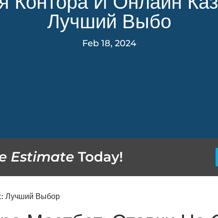
я Контора И Онлайн Ка
Лучший Выбо
Feb 18, 2024
e Estimate
Today!
t: Лучший Выбор