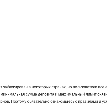
 заблокирован в некоторых странах, но пользователи все е
 минимальная сумма депозита и максимальный лимит снятия
аконов. Поэтому обязательно ознакомьтесь с правилами и 