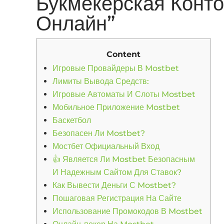
Букмекерская Конто
Онлайн”
Content
Игровые Провайдеры В Mostbet
Лимиты Вывода Средств:
Игровые Автоматы И Слоты Mostbet
Мобильное Приложение Mostbet
Баскетбол
Безопасен Ли Mostbet?
Мостбет Официальный Вход
👍 Является Ли Mostbet Безопасным
И Надежным Сайтом Для Ставок?
Как Вывести Деньги С Mostbet?
Пошаговая Регистрация На Сайте
Использование Промокодов В Mostbet