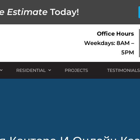
e Estimate
Today!
Office Hours
Weekdays: 8AM –
5PM
RESIDENTIAL
PROJECTS
TESTIMONIALS