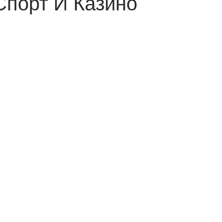
Спорт И Казино