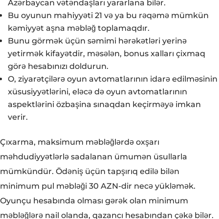
Azərbaycan vətəndaşları yararlana bilər.
Bu oyunun mahiyyəti 21 və ya bu rəqəmə mümkün
kəmiyyət aşna məbləğ toplamaqdır.
Bunu görmək üçün səmimi hərəkətləri yerinə
yetirmək kifayətdir, məsələn, bonus xalları çixmaq
görə hesabınızı doldurun.
O, ziyarətçilərə oyun avtomatlarının idarə edilməsinin
xüsusiyyətlərini, eləcə də oyun avtomatlarının
aspektlərini özbaşina sınaqdan keçirməyə imkan
verir.
Çıxarma, maksimum məbləğlərdə oxşarı
məhdudiyyətlərlə sadalanan ümumən üsullarla
mümkündür. Ödəniş üçün tapşırıq edilə bilən
minimum pul məbləği 30 AZN-dir necə yükləmək.
Oyunçu hesabında olması gərək olan minimum
məbləğlərə nail olanda, qazancı hesabından çəkə bilər.