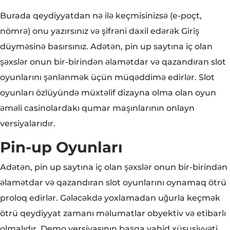
Burada qeydiyyatdan nə ilə keçmisinizsə (e-poçt,
nömrə) onu yazırsınız və şifrəni daxil edərək Giriş
düyməsinə basırsınız. Adətən, pin up saytına iç olan
şəxslər onun bir-birindən əlamətdar və qazandıran slot
oyunlarını şənlənmək üçün müqəddimə edirlər. Slot
oyunları özlüyündə müxtəlif dizayna olma olan oyun
əməli casinolardakı qumar maşınlarının onlayn
versiyalarıdır.
Pin-up Oyunları
Adətən, pin up saytına iç olan şəxslər onun bir-birindən
əlamətdar və qazandıran slot oyunlarını oynamaq ötrü
proloq edirlər. Gələcəkdə yoxlamadan uğurla keçmək
ötrü qeydiyyat zamanı məlumatlar obyektiv və etibarlı
olmalıdır. Demo versiyasının başqa vahid xüsusiyyəti