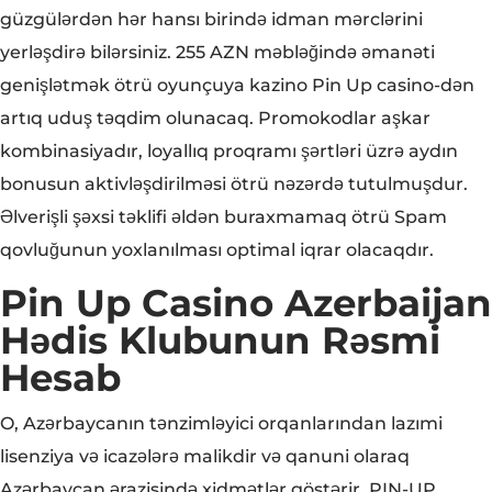
güzgülərdən hər hansı birində idman mərclərini
yerləşdirə bilərsiniz. 255 AZN məbləğində əmanəti
genişlətmək ötrü oyunçuya kazino Pin Up casino-dən
artıq uduş təqdim olunacaq. Promokodlar aşkar
kombinasiyadır, loyallıq proqramı şərtləri üzrə aydın
bonusun aktivləşdirilməsi ötrü nəzərdə tutulmuşdur.
Əlverişli şəxsi təklifi əldən buraxmamaq ötrü Spam
qovluğunun yoxlanılması optimal iqrar olacaqdır.
Pin Up Casino Azerbaijan
Hədis Klubunun Rəsmi
Hesab
O, Azərbaycanın tənzimləyici orqanlarından lazımi
lisenziya və icazələrə malikdir və qanuni olaraq
Azərbaycan ərazisində xidmətlər göstərir. PIN-UP