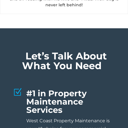
never left behind!
Let’s Talk About
What You Need
Z
#1 in Property
Maintenance
Services
West Coast Property Maintenance is