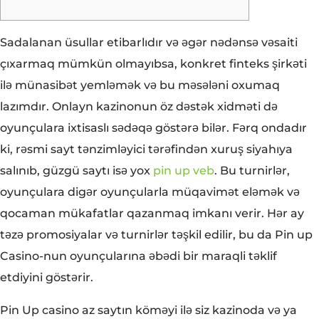
Sadalanan üsullar etibarlıdır və əgər nədənsə vəsaiti
çıxarmaq mümkün olmayıbsa, konkret finteks şirkəti
ilə münasibət yemləmək və bu məsələni oxumaq
lazımdır. Onlayn kazinonun öz dəstək xidməti də
oyunçulara ixtisaslı sədəqə göstərə bilər. Fərq ondadır
ki, rəsmi sayt tənzimləyici tərəfindən xuruş siyahıya
salınıb, güzgü saytı isə yox
pin up veb
. Bu turnirlər,
oyunçulara digər oyunçularla müqavimət eləmək və
qocaman mükafatlar qazanmaq imkanı verir. Hər ay
təzə promosiyalar və turnirlər təşkil edilir, bu da Pin up
Casino-nun oyunçularına əbədi bir maraqli təklif
etdiyini göstərir.
Pin Up casino az saytın köməyi ilə siz kazinoda və ya