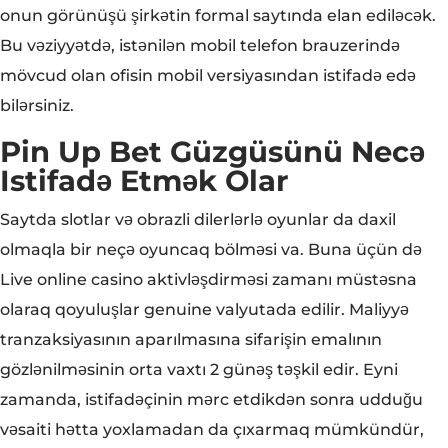
onun görünüşü şirkətin formal saytında elan ediləcək.
Bu vəziyyətdə, istənilən mobil telefon brauzerində
mövcud olan ofisin mobil versiyasından istifadə edə
bilərsiniz.
Pin Up Bet Güzgüsünü Necə
Istifadə Etmək Olar
Saytda slotlar və obrazli dilerlərlə oyunlar da daxil
olmaqla bir neçə oyuncaq bölməsi va. Buna üçün də
Live online casino aktivləşdirməsi zamanı müstəsna
olaraq qoyuluşlar genuine valyutada edilir. Maliyyə
tranzaksiyasının aparılmasına sifarişin emalının
gözlənilməsinin orta vaxtı 2 günəş təşkil edir. Eyni
zamanda, istifadəçinin mərc etdikdən sonra udduğu
vəsaiti hətta yoxlamadan da çıxarmaq mümkündür,