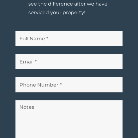
see the difference after we have
serviced your property!