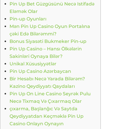
Pin Up Bet Güzgüsünü Necə Istifadə
Eləmək Olar
Pin-up Oyunları
Mən Pin Up Casino Oyun Portalına
çəki Edə Bilərəmmi?
Bonus Siyasəti Bukmeker Pin-up
Pin Up Casino – Hansı Ölkələrin
Sakinləri Oynaya Bilər?
Unikal Xüsusiyyətlər
Pin Up Casino Azərbaycan
Bir Hesabı Necə Yarada Bilərəm?
Kazino Qeydiyyatı Qaydaları
Pin Up On Line Casino Seyrək Pulu
Necə Tixmaq Və Çıxarmaq Olar
çıxarma, Başlanğıc Və Saytda
Qeydiyyatdan Keçməklə Pin Up
Casino Onlayn Oynayın