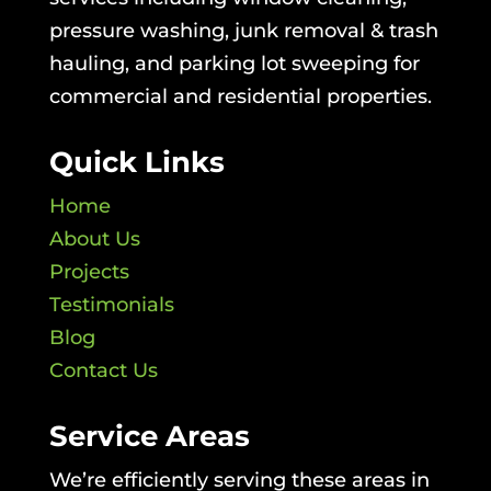
pressure washing, junk removal & trash
hauling, and parking lot sweeping for
commercial and residential properties.
Quick Links
Home
About Us
Projects
Testimonials
Blog
Contact Us
Service Areas
We’re efficiently serving these areas in