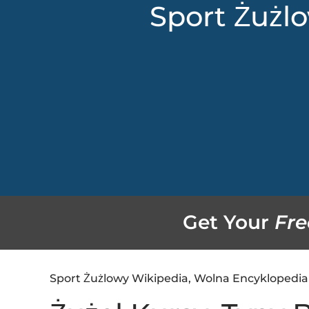
Sport Żużl
Get Your
Fre
Sport Żużlowy Wikipedia, Wolna Encyklopedia