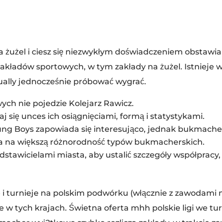
 żużel i ciesz się niezwykłym doświadczeniem obstawi
akładów sportowych, w tym zakłady na żużel. Istnieje w
ally jednocześnie próbować wygrać.
ch nie pojedzie Kolejarz Rawicz.
j się unces ich osiągnięciami, formą i statystykami.
g Boys zapowiada się interesująco, jednak bukmacher
ala na większą różnorodność typów bukmacherskich.
dstawicielami miasta, aby ustalić szczegóły współprac
i turnieje na polskim podwórku (włącznie z zawodami m
e w tych krajach. Świetna oferta mhh polskie ligi we t