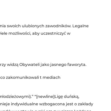
ania swoich ulubionych zawodników. Legalne
iele możliwości, aby uczestniczyć w
zy widzą Obywateli jako jasnego faworyta.
y, co zakomunikowali t mediach
łodzieżowymi).” “[newline]Ligę duńską,
urnieje indywidualne wzbogacona jest o zakłady