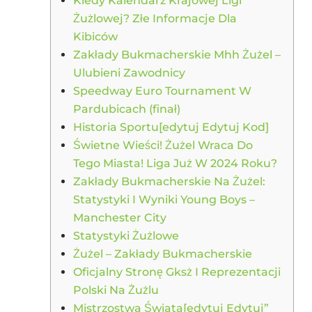
Kiedy Kalendarz Krajowej Ligi
Żużlowej? Złe Informacje Dla
Kibiców
Zakłady Bukmacherskie Mhh Żużel –
Ulubieni Zawodnicy
Speedway Euro Tournament W
Pardubicach (finał)
Historia Sportu[edytuj Edytuj Kod]
Świetne Wieści! Żużel Wraca Do
Tego Miasta! Liga Już W 2024 Roku?
Zakłady Bukmacherskie Na Żużel:
Statystyki I Wyniki Young Boys –
Manchester City
Statystyki Żużlowe
Żużel – Zakłady Bukmacherskie
Oficjalny Stronę Gksż I Reprezentacji
Polski Na Żużlu
Mistrzostwa Świata[edytuj Edytuj”