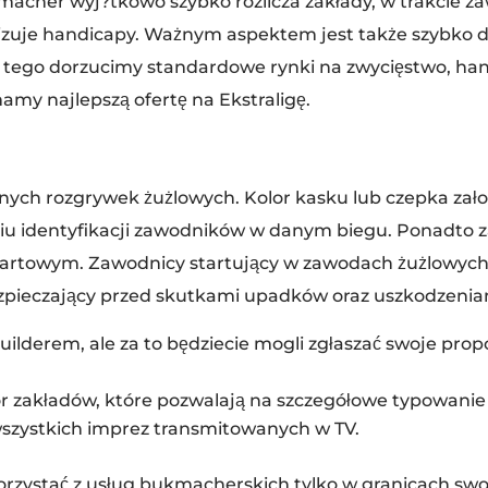
ukmacher wyj?tkowo szybko rozlicza zakłady, w trakcie
zuje handicapy. Ważnym aspektem jest także szybko dział
do tego dorzucimy standardowe rynki na zwycięstwo, ha
my najlepszą ofertę na Ekstraligę.
nych rozgrywek żużlowych. Kolor kasku lub czepka założ
iu identyfikacji zawodników w danym biegu. Ponadto z
startowym. Zawodnicy startujący w zawodach żużlowyc
bezpieczający przed skutkami upadków oraz uszkodzen
ilderem, ale za to będziecie mogli zgłaszać swoje pro
ór zakładów, które pozwalają na szczegółowe typowanie
wszystkich imprez transmitowanych w TV.
korzystać z usług bukmacherskich tylko w granicach swo