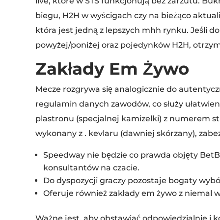
live, które w STS funkcjonują bez zarzutu. B
biegu, H2H w wyścigach czy na bieżąco aktuali
która jest jedną z lepszych mhh rynku. Jeśli 
powyżej/poniżej oraz pojedynków H2H, otrzyma
Zakłady Em Żywo
Mecze rozgrywa się analogicznie do autentycz
regulamin danych zawodów, co służy ułatwien
plastronu (specjalnej kamizelki) z numerem 
wykonany z . kevlaru (dawniej skórzany), za
Speedway nie będzie co prawda objęty BetBu
konsultantów na czacie.
Do dyspozycji graczy pozostaje bogaty wyb
Oferuje również zakłady em żywo z niemal 
Ważne jest, aby obstawiać odpowiedzialnie i 