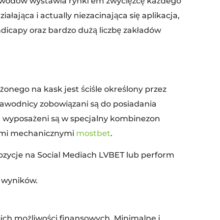
 zawodów wystawia rynki em zwycięzcę każdego
ająca i actually niezacinająca się aplikacja,
ndicapy oraz bardzo dużą liczbę zakładów
onego na kask jest ściśle określony przez
awodnicy zobowiązani są do posiadania
h wyposażeni są w specjalny kombinezon
iami mechanicznymi
mostbet
.
pozycje na Social Mediach LVBET lub perform
 wyników.
ich możliwości finansowych. Minimalne i