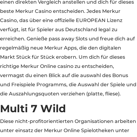
einen direkten Vergleich anstellen und dich für dieses
beste Merkur Casino entscheiden. Jedes Merkur
Casino, das über eine offizielle EUROPEAN Lizenz
verfügt, ist für Spieler aus Deutschland legal zu
erreichen. Genieße pass away Slots und freue dich auf
regelmäßig neue Merkur Apps, die den digitalen
Markt Stück für Stück erobern. Um dich für dieses
richtige Merkur Online casino zu entscheiden,
vermagst du einen Blick auf die auswahl des Bonus
und Freispiele Programms, die Auswahl der Spiele und
die Auszahlungsquoten verziehen (platte, fliese).
Multi 7 Wild
Diese nicht-profitorientierten Organisationen arbeiten
unter einsatz der Merkur Online Spielotheken unter