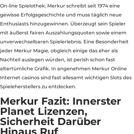
On-line Spielothek. Merkur schreibt seit 1974 eine
gewisse Erfolgsgeschichte und muss täglich neue
Enthusiasts hinzugewinnen. Überzeugt sein Spieler
mit äußerst fairen Auszahlungsquoten sowie einem
unverwechselbaren Spielerlebnis. Eine Besonderheit
jeder Merkur Magie, obgleich einige das eher als
Nachteil auslegen würden, ist perish schon fast
altertümliche Grafik. In angenehmen Merkur Online
Internet casinos sind fast allesamt wichtigen Slots des
Spieleherstellers zu entdecken.
Merkur Fazit: Innerster
Planet Lizenzen,
Sicherheit Darüber
Hinaus Ruf