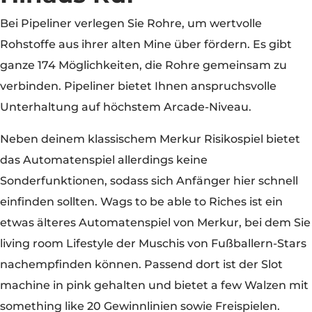
Bei Pipeliner verlegen Sie Rohre, um wertvolle
Rohstoffe aus ihrer alten Mine über fördern. Es gibt
ganze 174 Möglichkeiten, die Rohre gemeinsam zu
verbinden. Pipeliner bietet Ihnen anspruchsvolle
Unterhaltung auf höchstem Arcade-Niveau.
Neben deinem klassischem Merkur Risikospiel bietet
das Automatenspiel allerdings keine
Sonderfunktionen, sodass sich Anfänger hier schnell
einfinden sollten. Wags to be able to Riches ist ein
etwas älteres Automatenspiel von Merkur, bei dem Sie
living room Lifestyle der Muschis von Fußballern-Stars
nachempfinden können. Passend dort ist der Slot
machine in pink gehalten und bietet a few Walzen mit
something like 20 Gewinnlinien sowie Freispielen.