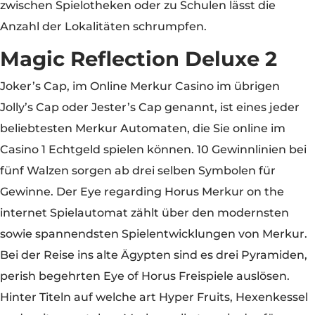
zwischen Spielotheken oder zu Schulen lässt die
Anzahl der Lokalitäten schrumpfen.
Magic Reflection Deluxe 2
Joker’s Cap, im Online Merkur Casino im übrigen
Jolly’s Cap oder Jester’s Cap genannt, ist eines jeder
beliebtesten Merkur Automaten, die Sie online im
Casino 1 Echtgeld spielen können. 10 Gewinnlinien bei
fünf Walzen sorgen ab drei selben Symbolen für
Gewinne. Der Eye regarding Horus Merkur on the
internet Spielautomat zählt über den modernsten
sowie spannendsten Spielentwicklungen von Merkur.
Bei der Reise ins alte Ägypten sind es drei Pyramiden,
perish begehrten Eye of Horus Freispiele auslösen.
Hinter Titeln auf welche art Hyper Fruits, Hexenkessel