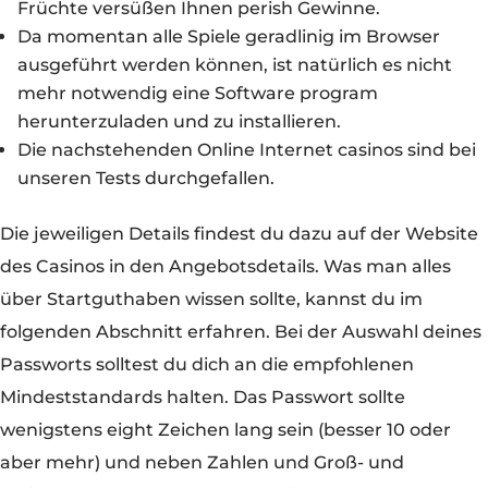
Früchte versüßen Ihnen perish Gewinne.
Da momentan alle Spiele geradlinig im Browser
ausgeführt werden können, ist natürlich es nicht
mehr notwendig eine Software program
herunterzuladen und zu installieren.
Die nachstehenden Online Internet casinos sind bei
unseren Tests durchgefallen.
Die jeweiligen Details findest du dazu auf der Website
des Casinos in den Angebotsdetails. Was man alles
über Startguthaben wissen sollte, kannst du im
folgenden Abschnitt erfahren. Bei der Auswahl deines
Passworts solltest du dich an die empfohlenen
Mindeststandards halten. Das Passwort sollte
wenigstens eight Zeichen lang sein (besser 10 oder
aber mehr) und neben Zahlen und Groß- und