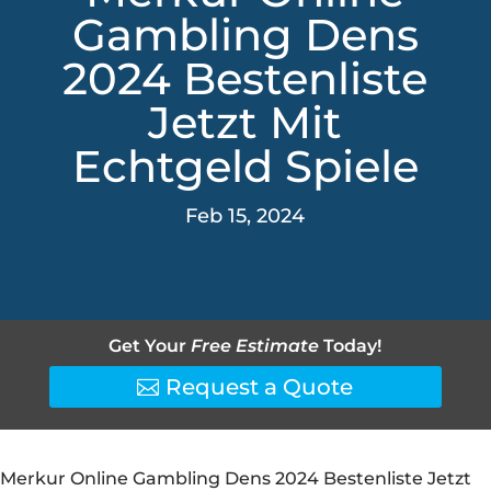
Gambling Dens
2024 Bestenliste
Jetzt Mit
Echtgeld Spiele
Feb 15, 2024
Get Your
Free Estimate
Today!
Request a Quote
Merkur Online Gambling Dens 2024 Bestenliste Jetzt