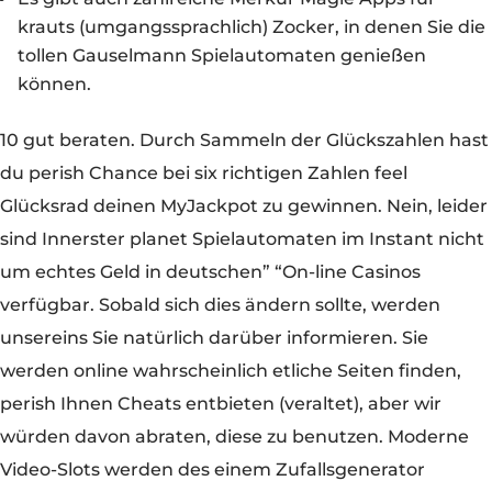
krauts (umgangssprachlich) Zocker, in denen Sie die
tollen Gauselmann Spielautomaten genießen
können.
10 gut beraten. Durch Sammeln der Glückszahlen hast
du perish Chance bei six richtigen Zahlen feel
Glücksrad deinen MyJackpot zu gewinnen. Nein, leider
sind Innerster planet Spielautomaten im Instant nicht
um echtes Geld in deutschen” “On-line Casinos
verfügbar. Sobald sich dies ändern sollte, werden
unsereins Sie natürlich darüber informieren. Sie
werden online wahrscheinlich etliche Seiten finden,
perish Ihnen Cheats entbieten (veraltet), aber wir
würden davon abraten, diese zu benutzen. Moderne
Video-Slots werden des einem Zufallsgenerator