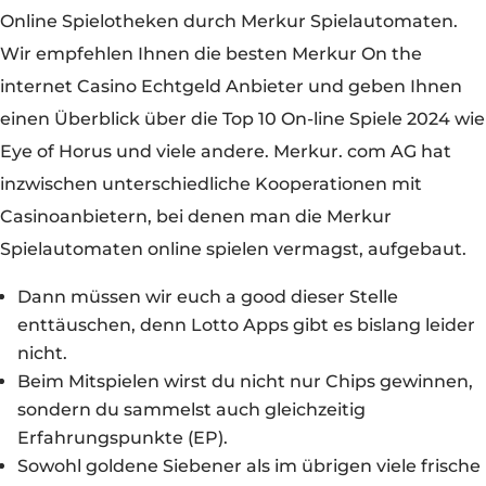
Online Spielotheken durch Merkur Spielautomaten.
Wir empfehlen Ihnen die besten Merkur On the
internet Casino Echtgeld Anbieter und geben Ihnen
einen Überblick über die Top 10 On-line Spiele 2024 wie
Eye of Horus und viele andere. Merkur. com AG hat
inzwischen unterschiedliche Kooperationen mit
Casinoanbietern, bei denen man die Merkur
Spielautomaten online spielen vermagst, aufgebaut.
Dann müssen wir euch a good dieser Stelle
enttäuschen, denn Lotto Apps gibt es bislang leider
nicht.
Beim Mitspielen wirst du nicht nur Chips gewinnen,
sondern du sammelst auch gleichzeitig
Erfahrungspunkte (EP).
Sowohl goldene Siebener als im übrigen viele frische