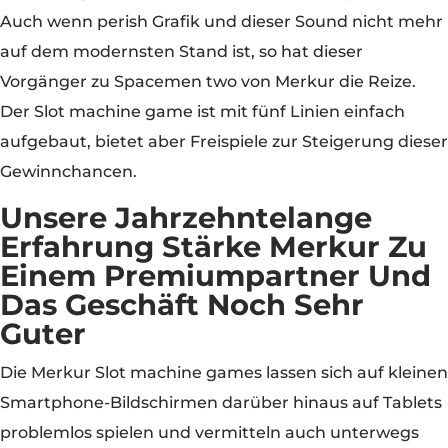
Auch wenn perish Grafik und dieser Sound nicht mehr
auf dem modernsten Stand ist, so hat dieser
Vorgänger zu Spacemen two von Merkur die Reize.
Der Slot machine game ist mit fünf Linien einfach
aufgebaut, bietet aber Freispiele zur Steigerung dieser
Gewinnchancen.
Unsere Jahrzehntelange
Erfahrung Stärke Merkur Zu
Einem Premiumpartner Und
Das Geschäft Noch Sehr
Guter
Die Merkur Slot machine games lassen sich auf kleinen
Smartphone-Bildschirmen darüber hinaus auf Tablets
problemlos spielen und vermitteln auch unterwegs