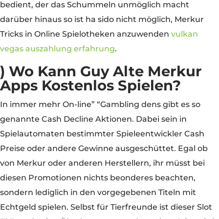
bedient, der das Schummeln unmöglich macht
darüber hinaus so ist ha sido nicht möglich, Merkur
Tricks in Online Spielotheken anzuwenden
vulkan
vegas auszahlung erfahrung
.
) Wo Kann Guy Alte Merkur
Apps Kostenlos Spielen?
In immer mehr On-line” “Gambling dens gibt es so
genannte Cash Decline Aktionen. Dabei sein in
Spielautomaten bestimmter Spieleentwickler Cash
Preise oder andere Gewinne ausgeschüttet. Egal ob
von Merkur oder anderen Herstellern, ihr müsst bei
diesen Promotionen nichts beonderes beachten,
sondern lediglich in den vorgegebenen Titeln mit
Echtgeld spielen. Selbst für Tierfreunde ist dieser Slot